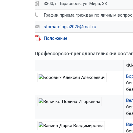
3300, г. Тирасполь, ул. Мира, 33
График приема граждан по личным вопрос
stomatologia2025@mail.ru
Положение
Профессорско-преподавательский состав
Ф.И
Бо
без
без
Ве
без
без
Ва
без