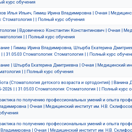
ный курс обучения
лов Илья Ильич, Гимиш Ирина Владимировна | Очная | Медицински
я: Стоматология | | Полный курс обучения
атологии | Вдовиченко Константин Константинович | Очная | Мед
томатология | | Полный курс обучения
вание | Гимиш Ирина Владимировна, Штырба Екатерина Дмитриевн
 | | 31.05.03 Стоматология: Стоматология | | Полный курс обучен
ание | Штырба Екатерина Дмитриевна | Очная | Медицинский инст
оматология | | Полный курс обучения
бота (Стоматология детского возраста и ортодонтия) | Ванина
5-2026 | | 31.05.03 Стоматология: Стоматология | | Полный курс 
.Практика по получению профессиональных умений и опыта про
адимировна | Очная | Медицинский институт им. Н.В. Склифосовско
 обучения
.Практика по получению профессиональных умений и опыта про
Владимировна | Очная | Медицинский институт им. Н.В. Склифосовс