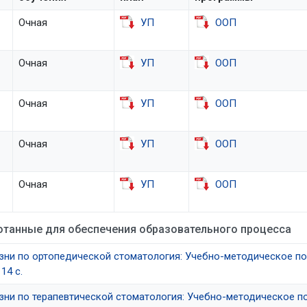
Очная
УП
ООП
Очная
УП
ООП
Очная
УП
ООП
Очная
УП
ООП
Очная
УП
ООП
отанные для обеспечения образовательного процесса
и по ортопедической стоматология: Учебно-методическое пособ
14 с.
и по терапевтической стоматология: Учебно-методическое посо