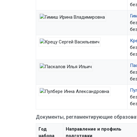
без
Ги
без
без
Кре
без
без
Па
без
без
Пу
без
без
Документы, регламентирующие образова
Год
Направление и профиль
набора
подготовки