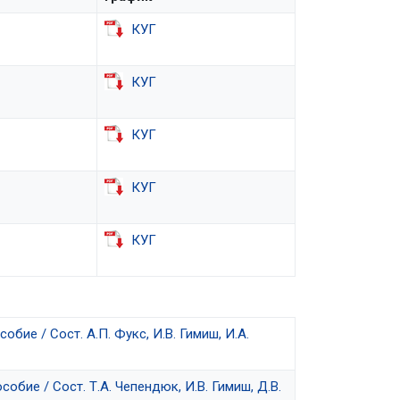
КУГ
КУГ
КУГ
КУГ
КУГ
ие / Сост. А.П. Фукс, И.В. Гимиш, И.А.
бие / Сост. Т.А. Чепендюк, И.В. Гимиш, Д.В.