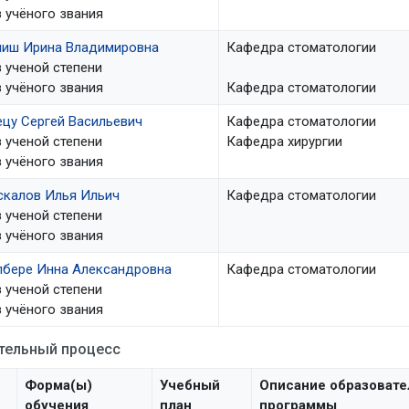
 учёного звания
миш Ирина Владимировна
Кафедра стоматологии
 ученой степени
 учёного звания
Кафедра стоматологии
цу Сергей Васильевич
Кафедра стоматологии
 ученой степени
Кафедра хирургии
 учёного звания
скалов Илья Ильич
Кафедра стоматологии
 ученой степени
 учёного звания
лбере Инна Александровна
Кафедра стоматологии
 ученой степени
 учёного звания
тельный процесс
Форма(ы)
Учебный
Описание образовате
обучения
план
программы