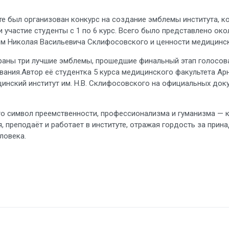
ете был организован конкурс на создание эмблемы института, 
 участие студенты с 1 по 6 курс. Всего было представлено ок
ием Николая Васильевича Склифосовского и ценности медицинс
раны три лучшие эмблемы, прошедшие финальный этап голосова
ания.Автор её студентка 5 курса медицинского факультета Ар
инский институт им. Н.В. Склифосовского на официальных доку
Это символ преемственности, профессионализма и гуманизма —
я, преподаёт и работает в институте, отражая гордость за пр
ловека.
ПОЛНИТЕЛЬНОЙ ОБЩЕОБРАЗОВАТЕЛЬНОЙ ПРОГРАММЕ "МЕДИЦИНСК