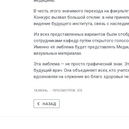
медицины.
В честь этого значимого перехода на факульт
Конкурс вызвал большой отклик: в нём приняли
видение будущего института, связь с наслед
Из всех представленных вариантов были отоб
сотрудниками кафедр путём открытого голосов
Именно её эмблема будет представлять Медиц
визуальных материалах.
Эта эмблема — не просто графический знак. 
будущий врач. Она объединяет всех, кто учитс
вдохновляя на служение во благо здоровья че
18.ИЮНЬ
ПРОСМОТРОВ: 375
ПРЕДЫДУЩИЙ: ЗАВЕРШЕНИЕ ОБУЧЕНИЯ ПО ДО
НАЗАД