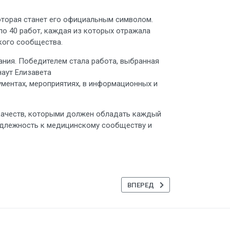
которая станет его официальным символом.
оло 40 работ, каждая из которых отражала
кого сообщества.
ния. Победителем стала работа, выбранная
наут Елизавета
ментах, мероприятиях, в информационных и
 качеств, которыми должен обладать каждый
инадлежность к медицинскому сообществу и
АЯ БИОЛОГИЯ"
СЛЕДУЮЩИЙ: УЧАСТИЕ СТУДЕНТ
ВПЕРЕД